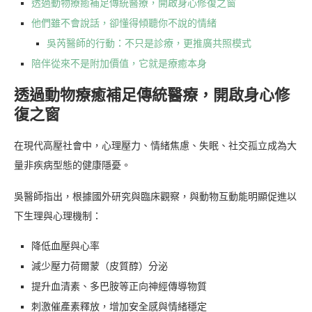
透過動物療癒補足傳統醫療，開啟身心修復之窗
他們雖不會說話，卻懂得傾聽你不說的情緒
吳芮醫師的行動：不只是診療，更推廣共照模式
陪伴從來不是附加價值，它就是療癒本身
透過動物療癒補足傳統醫療，開啟身心修
復之窗
在現代高壓社會中，心理壓力、情緒焦慮、失眠、社交孤立成為大
量非疾病型態的健康隱憂。
吳醫師指出，根據國外研究與臨床觀察，與動物互動能明顯促進以
下生理與心理機制：
降低血壓與心率
減少壓力荷爾蒙（皮質醇）分泌
提升血清素、多巴胺等正向神經傳導物質
刺激催產素釋放，增加安全感與情緒穩定