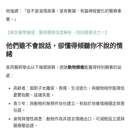
他強調：「這不是溫情故事，是有數據、有腦神經變化的醫療事
實。」
【再生醫學權威：醫師團隊深度解析，找回健康活力！】
他們雖不會說話，卻懂得傾聽你不說的情
緒
吳芮醫師舉出以下幾類族群，透過
動物療癒
能獲得特別顯著的益
處：
高齡者：面對子女離家、喪偶、生活退化，與寵物相伴能降低
憂鬱指數、延緩失能。
青少年：與動物的無條件信任建立，有助於培養情緒穩定與責
任感。
身障與慢性病患：動物作為非語言情緒出口，可減輕孤立感與
醫療壓迫感。