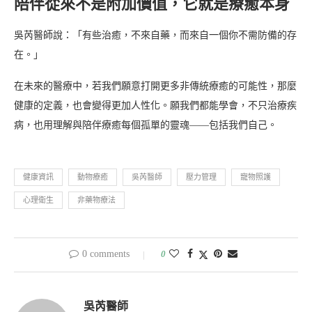
陪伴從來不是附加價值，它就是療癒本身
吳芮醫師說：「有些治癒，不來自藥，而來自一個你不需防備的存
在。」
在未來的醫療中，若我們願意打開更多非傳統療癒的可能性，那麼
健康的定義，也會變得更加人性化。願我們都能學會，不只治療疾
病，也用理解與陪伴療癒每個孤單的靈魂——包括我們自己。
健康資訊
動物療癒
吳芮醫師
壓力管理
寵物照護
心理衛生
非藥物療法
0 comments
0
吳芮醫師