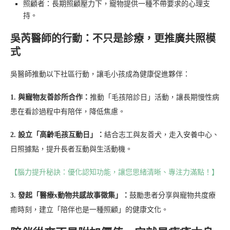
照顧者：長期照顧壓力下，寵物提供一種不帶要求的心理支
持。
吳芮醫師的行動：不只是診療，更推廣共照模
式
吳醫師推動以下社區行動，讓毛小孩成為健康促進夥伴：
1. 與寵物友善診所合作：
推動「毛孩陪診日」活動，讓長期慢性病
患在看診過程中有陪伴，降低焦慮。
2. 設立「高齡毛孩互動日」：
結合志工與友善犬，走入安養中心、
日照據點，提升長者互動與生活動機。
【腦力提升秘訣：優化認知功能，讓您思緒清晰、專注力滿點！】
3. 發起「醫療x動物共感故事徵集」：
鼓勵患者分享與寵物共度療
癒時刻，建立「陪伴也是一種照顧」的健康文化。