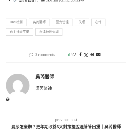
診所官網： https://fairyclinic.com.tw/
HRV檢測
吳芮醫師
壓力管理
失眠
心悸
自主神經平衡
自律神經失調
0 comments
0
吳芮醫師
吳芮醫師
previous post
漏尿怎麼辦？更年期改善3大對策擺脫溼答答困擾｜吳芮醫師