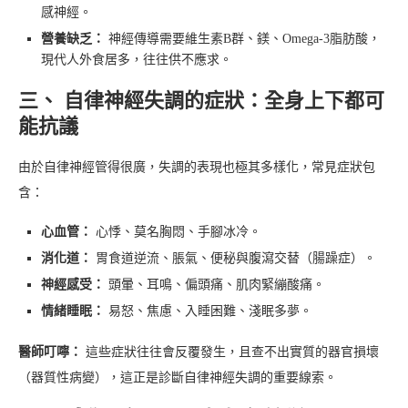
感神經。
營養缺乏：
神經傳導需要維生素B群、鎂、Omega-3脂肪酸，
現代人外食居多，往往供不應求。
三、 自律神經失調的症狀：全身上下都可
能抗議
由於自律神經管得很廣，失調的表現也極其多樣化，常見症狀包
含：
心血管：
心悸、莫名胸悶、手腳冰冷。
消化道：
胃食道逆流、脹氣、便秘與腹瀉交替（腸躁症）。
神經感受：
頭暈、耳鳴、偏頭痛、肌肉緊繃酸痛。
情緒睡眠：
易怒、焦慮、入睡困難、淺眠多夢。
醫師叮嚀：
這些症狀往往會反覆發生，且查不出實質的器官損壞
（器質性病變），這正是診斷自律神經失調的重要線索。