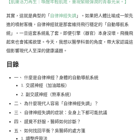
【肌膚活力再生｜喚醒年輕肌底，重現緊緻彈潤的青春光采。】
其實，這就是典型的「
自律神經失調
」。如果把人體比喻成一架先
進的噴射客機，自律神經就是那套維持飛行穩定的「自動導航系
統」。一旦這套系統亂了套，即便引擎（器官）本身沒壞，飛機飛
起來也會搖搖欲墜。今天，我想以醫學科普的角度，帶大家認識這
個影響現代人至深的健康議題。
目錄
一、 什麼是自律神經？身體的自動導航系統
1. 交感神經（加油踏板）
2. 副交感神經（煞車系統）
二、 為什麼現代人容易「自律神經失調」？
三、 自律神經失調的症狀：全身上下都可能抗議
四、 感覺不舒服，醫師如何診斷？
五、 如何找回平衡？吳醫師的處方箋
1. 調整呼吸法