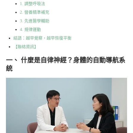
1. 調整呼吸法
2. 營養精準補充
3. 先進醫學輔助
4. 規律運動
結語：越早覺察，越早恢復平衡
【聯絡資訊】
一、 什麼是自律神經？身體的自動導航系
統