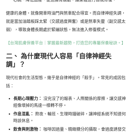
健康的身體，就像開車時油門與煞車配合得宜。而自律神經失調，
就是當加油踏板踩太緊（交感過度興奮）或是煞車失靈（副交感太
弱），導致身體長期處於緊繃狀態，無法進入修復模式。
【台灣肌膚保養平台｜掌握最新趨勢，打造您的專屬保養秘訣。】
二、 為什麼現代人容易「自律神經失
調」？
現代社會的生活型態，幾乎是自律神經的「殺手」。常見的成因包
括：
長期心理壓力：
沒完沒了的報表、人際關係的摩擦，讓交感神
經像壞掉的馬達一樣轉不停。
作息混亂：
熬夜、輪班、生理時鐘破碎，讓神經系統不知道何
時該休息。
飲食與刺激物：
咖啡因過量、精緻糖分的攝取，會過度誘發交