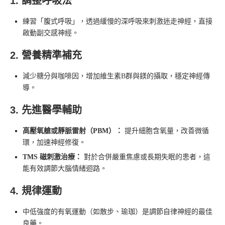
1. 調整呼吸法
練習「腹式呼吸」，透過緩慢的深呼吸來刺激迷走神經，直接
啟動副交感神經。
2. 營養精準補充
減少糖分與咖啡因，增加維生素B群與鎂的攝取，穩定神經傳
導。
3. 先進醫學輔助
高壓氧艙或靜脈雷射（PBM）：
提升細胞含氧量，改善微循
環，加速神經修復。
TMS 磁刺激治療：
對於合併嚴重焦慮或長期失眠的患者，這
能有效調節大腦情緒迴路。
4. 規律運動
中低強度的有氧運動（如散步、瑜珈）是調節自律神經的最佳
良藥。