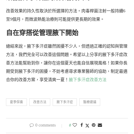
改善效果的持久性取決於所選擇的方法。肉毒桿菌注射一般持續6
至9個月，而微波熱能治療則可能提供更長期的效果。
自在穿搭從管理腋下開始
總結來說，腋下多汗症雖然困擾不少人，但透過正確的認知與管理
方法，我們完全可以改善這個問題。希望以上分享的腋下多汗症改
善方法能幫助到你，讓你在這個夏天也能自信展現風格！如果你長
期受到腋下多汗的困擾，不妨考慮尋求專業醫師的協助，制定最適
合你的改善方案，享受清爽一夏！
腋下多汗症改善方法
夏季保養
改善方法
腋下多汗症
醫療建議
0 comments
0