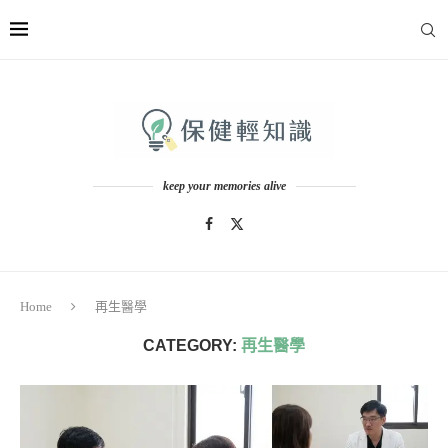
keep your memories alive
Home
再生醫學
CATEGORY:
再生醫學