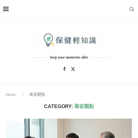
keep your memories alive
Home
專家觀點
CATEGORY:
專家觀點