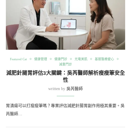
Featured Cat
健康管理
健康門診
光電美肌
基層醫療愛心
減重門診
減肥針腸胃評估3大關鍵：吳芮醫師解析瘦瘦筆安全
性
written by
吳芮醫師
胃潰瘍可以打瘦瘦筆嗎？專業評估減肥針腸胃副作用極其重要。吳
芮醫師…