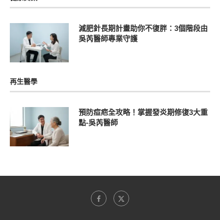
減肥針長期計畫助你不復胖：3個階段由
吳芮醫師專業守護
再生醫學
預防痘疤全攻略！掌握發炎期修復3大重
點-吳芮醫師