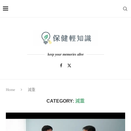
keep your memories alive
Home
減重
CATEGORY:
減重