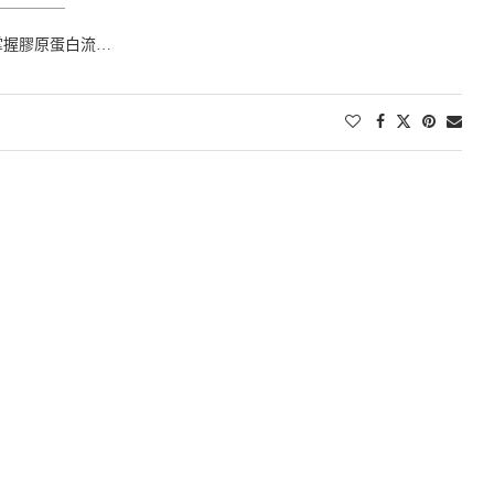
掌握膠原蛋白流…