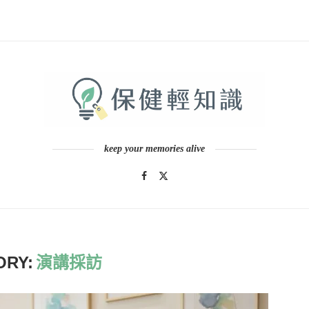
keep your memories alive
ORY:
演講採訪