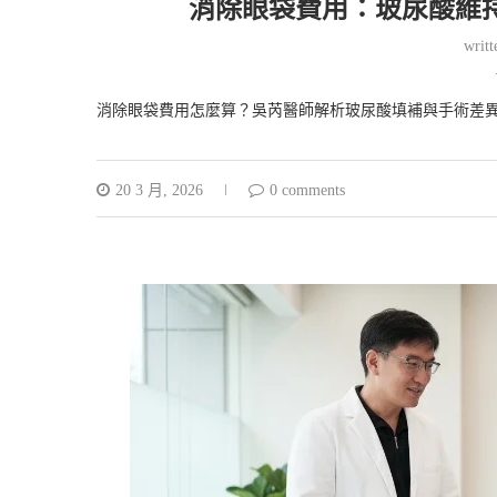
消除眼袋費用：玻尿酸維
writ
消除眼袋費用怎麼算？吳芮醫師解析玻尿酸填補與手術差
20 3 月, 2026
0 comments