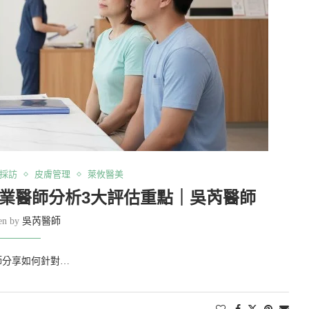
採訪
皮膚管理
萊攸醫美
業醫師分析3大評估重點｜吳芮醫師
ten by
吳芮醫師
師分享如何針對…