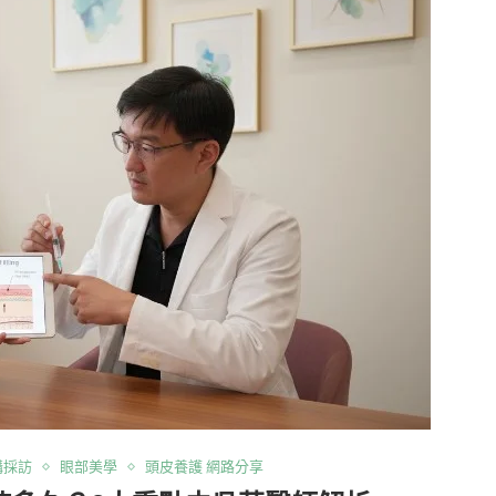
講採訪
眼部美學
頭皮養護 網路分享