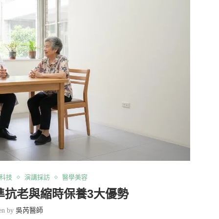
科技
演講採訪
醫學美容
準抗老與縮時保養3大優勢
ten by
吳芮醫師