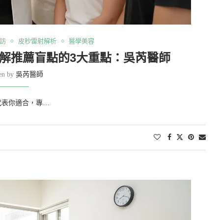
訪
皮秒雷射解析
醫學美容
解推薦盲點的3大重點：吳芮醫師
ten by
吳芮醫師
代表你適合，專…