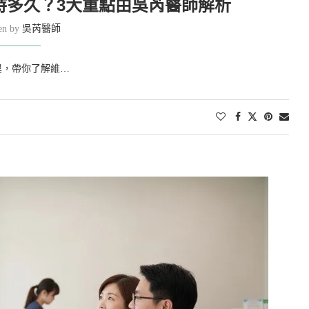
持多久？3大重點由吳芮醫師解析
ten by
吳芮醫師
異，帶你了解維…