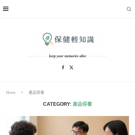
keep your memories alive
Home
產品保養
CATEGORY:
產品保養