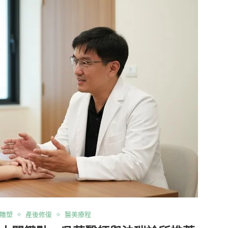
雕塑
產後修復
醫美療程