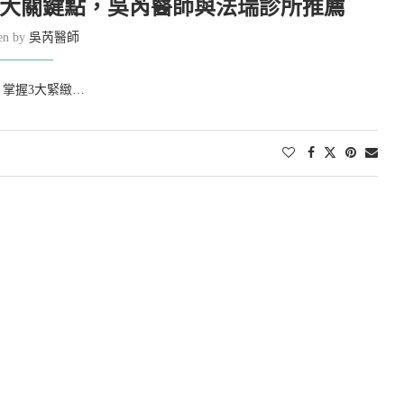
3大關鍵點，吳芮醫師與法瑞診所推薦
ten by
吳芮醫師
掌握3大緊緻…