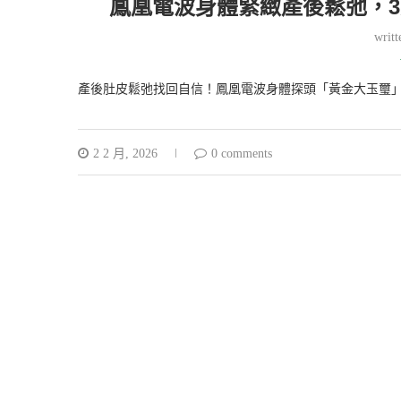
鳳凰電波身體緊緻產後鬆弛，
writ
產後肚皮鬆弛找回自信！鳳凰電波身體探頭「黃金大玉璽」
2 2 月, 2026
0 comments