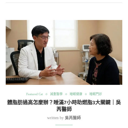
Featured Cat
減重醫學
睡眠健康
睡眠門診
體脂肪過高怎麼辦？睡滿7小時助燃脂3大關鍵｜吳
芮醫師
written by
吳芮醫師