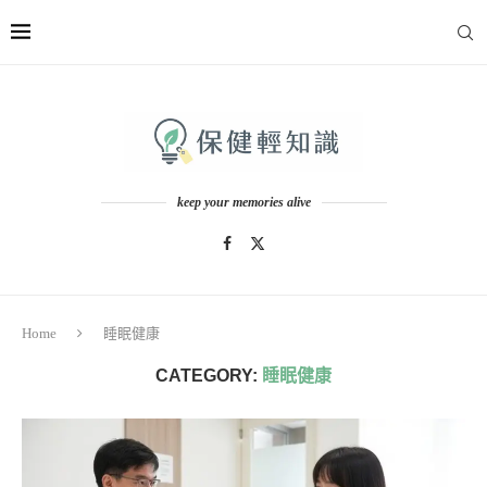
keep your memories alive
Home
睡眠健康
CATEGORY:
睡眠健康