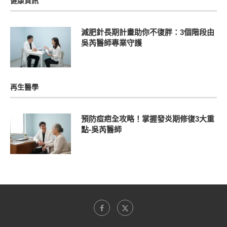
健康資訊
減肥針長期計畫助你不復胖：3個階段由
吳芮醫師專業守護
再生醫學
預防痘疤全攻略！掌握發炎期修復3大重
點-吳芮醫師