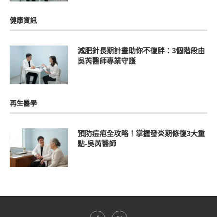
健康資訊
減肥針長期計畫助你不復胖：3個階段由
吳芮醫師專業守護
再生醫學
預防痘疤全攻略！掌握發炎期修復3大重
點-吳芮醫師