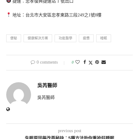
捷運：忠孝復興捷運站 1 號出口
地址：台北市大安區忠孝東路三段249之1號8樓
便秘
健康解決方案
功能醫學
疲憊
睡眠
0 comments
0
吳芮醫師
吳芮醫師
previous post
失眠原因與改善秘訣：5種方法助你重拾好睡眠