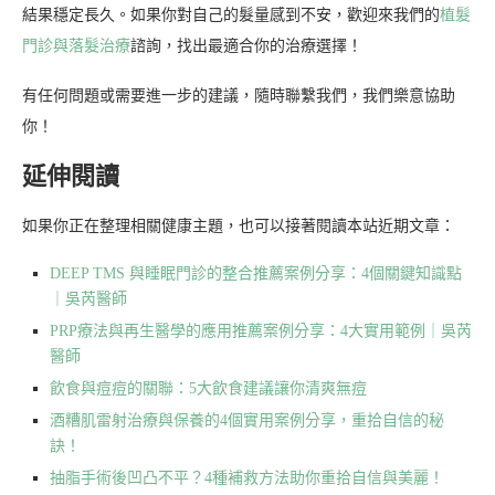
結果穩定長久。如果你對自己的髮量感到不安，歡迎來我們的
植髮
門診與落髮治療
諮詢，找出最適合你的治療選擇！
有任何問題或需要進一步的建議，隨時聯繫我們，我們樂意協助
你！
延伸閱讀
如果你正在整理相關健康主題，也可以接著閱讀本站近期文章：
DEEP TMS 與睡眠門診的整合推薦案例分享：4個關鍵知識點
｜吳芮醫師
PRP療法與再生醫學的應用推薦案例分享：4大實用範例｜吳芮
醫師
飲食與痘痘的關聯：5大飲食建議讓你清爽無痘
酒糟肌雷射治療與保養的4個實用案例分享，重拾自信的秘
訣！
抽脂手術後凹凸不平？4種補救方法助你重拾自信與美麗！