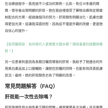
在治療過程中，我見過不少成功的案例。比如，有位30多歲的媽
媽，懷孕後出現明顯的肝斑。她在我這裡接受了藥物治療與定期雷
射配合的方案，經過幾個月的努力，肝斑顏色明顯淡化，肌膚也變
得更加光滑。這讓我深感欣慰，因為這不僅是外觀的改變，更是她
自信心的提升。
【吳芮醫師談：為何現代人更需要大腸水療？環境毒素的挑戰與應
對！】
另一位患者則是因為長期日曬而導致的肝斑，我給予了她適合的外
用美白產品加上口服輔助，讓她在防曬的同時，也能有效改善肌膚
狀況。最終，她的肝斑顏色也有了明顯的改善。
常見問題解答（FAQ）
肝斑能一次性去除嗎？
肝斑是慢性發炎與色素沉積的問題，通常需要多次治療，並且需要