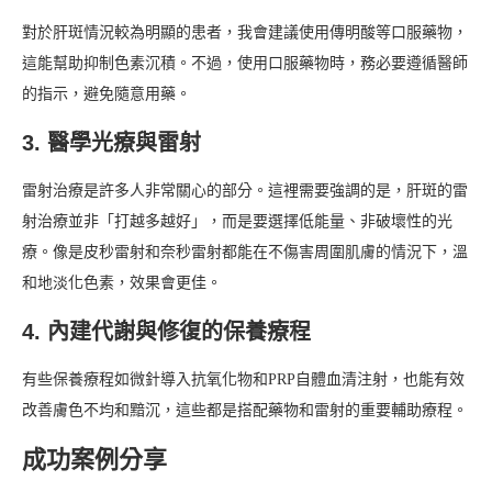
對於肝斑情況較為明顯的患者，我會建議使用傳明酸等口服藥物，
這能幫助抑制色素沉積。不過，使用口服藥物時，務必要遵循醫師
的指示，避免隨意用藥。
3. 醫學光療與雷射
雷射治療是許多人非常關心的部分。這裡需要強調的是，肝斑的雷
射治療並非「打越多越好」，而是要選擇低能量、非破壞性的光
療。像是皮秒雷射和奈秒雷射都能在不傷害周圍肌膚的情況下，溫
和地淡化色素，效果會更佳。
4. 內建代謝與修復的保養療程
有些保養療程如微針導入抗氧化物和PRP自體血清注射，也能有效
改善膚色不均和黯沉，這些都是搭配藥物和雷射的重要輔助療程。
成功案例分享