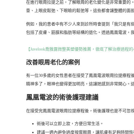
在進行眼周拉提之前，了解眼周的老化變化是非常重要的
垂、上眼皮鬆弛、下眼瞼的鬆弛等，這些都會讓整體的面
例如，我的患者中有不少人來到診所時會提到「我只是有
包括了皮膚、筋膜和脂肪等結構的退化。透過鳳凰電波，
【Juvelook喬雅露微整美塑優勢推薦，徹底了解治療過程
改善眼周老化的案例
有一位30多歲的女性患者在接受了鳳凰電波眼周拉提療程
精神多了，眼神也變得更加明亮，這讓她感到非常開心。
鳳凰電波的術後護理建議
在接受完鳳凰電波眼周拉提療程後，術後護理也是不可忽
術後可以立即上妝，方便日常生活。
建議一週內避免過度按摩眼周，讓肌膚有足夠時間恢