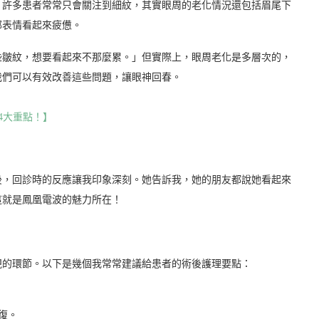
。許多患者常常只會關注到細紋，其實眼周的老化情況還包括眉尾下
部表情看起來疲憊。
些皺紋，想要看起來不那麼累。」但實際上，眼周老化是多層次的，
我們可以有效改善這些問題，讓眼神回春。
的4大重點！】
後，回診時的反應讓我印象深刻。她告訴我，她的朋友都說她看起來
這就是鳳凰電波的魅力所在！
視的環節。以下是幾個我常常建議給患者的術後護理要點：
復。