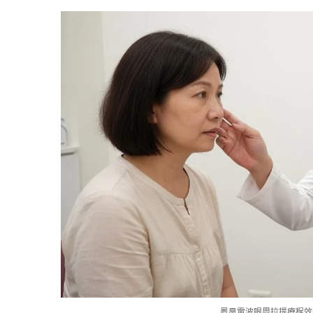
鳳凰電波眼周拉提療程效