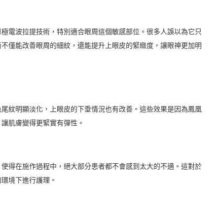
單極電波拉提技術，特別適合眼周這個敏感部位。很多人誤以為它只
術不僅能改善眼周的細紋，還能提升上眼皮的緊緻度，讓眼神更加明
魚尾紋明顯淡化，上眼皮的下垂情況也有改善。這些效果是因為鳳凰
，讓肌膚變得更緊實有彈性。
，使得在施作過程中，絕大部分患者都不會感到太大的不適。這對於
的環境下進行護理。