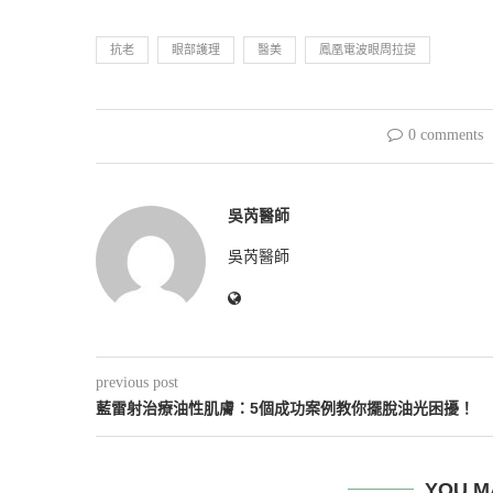
抗老
眼部護理
醫美
鳳凰電波眼周拉提
0 comments
吳芮醫師
吳芮醫師
previous post
藍雷射治療油性肌膚：5個成功案例教你擺脫油光困擾！
YOU M