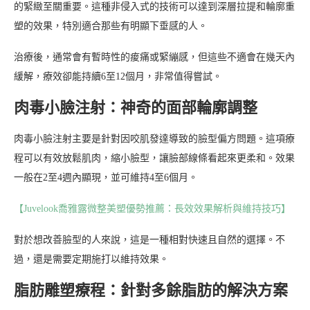
的緊緻至關重要。這種非侵入式的技術可以達到深層拉提和輪廓重
塑的效果，特別適合那些有明顯下垂感的人。
治療後，通常會有暫時性的痠痛或緊繃感，但這些不適會在幾天內
緩解，療效卻能持續6至12個月，非常值得嘗試。
肉毒小臉注射：神奇的面部輪廓調整
肉毒小臉注射主要是針對因咬肌發達導致的臉型偏方問題。這項療
程可以有效放鬆肌肉，縮小臉型，讓臉部線條看起來更柔和。效果
一般在2至4週內顯現，並可維持4至6個月。
【Juvelook喬雅露微整美塑優勢推薦：長效效果解析與維持技巧】
對於想改善臉型的人來說，這是一種相對快速且自然的選擇。不
過，還是需要定期施打以維持效果。
脂肪雕塑療程：針對多餘脂肪的解決方案