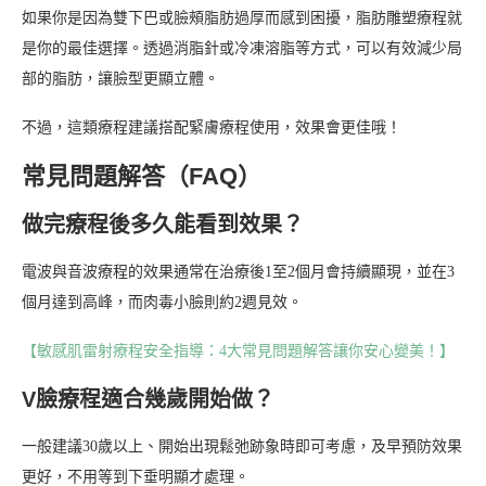
如果你是因為雙下巴或臉頰脂肪過厚而感到困擾，脂肪雕塑療程就
是你的最佳選擇。透過消脂針或冷凍溶脂等方式，可以有效減少局
部的脂肪，讓臉型更顯立體。
不過，這類療程建議搭配緊膚療程使用，效果會更佳哦！
常見問題解答（FAQ）
做完療程後多久能看到效果？
電波與音波療程的效果通常在治療後1至2個月會持續顯現，並在3
個月達到高峰，而肉毒小臉則約2週見效。
【敏感肌雷射療程安全指導：4大常見問題解答讓你安心變美！】
V臉療程適合幾歲開始做？
一般建議30歲以上、開始出現鬆弛跡象時即可考慮，及早預防效果
更好，不用等到下垂明顯才處理。