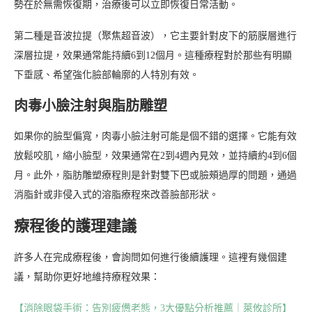
勢在於無需恢復期，治療後可以立即恢復日常活動。
第二種是音波拉提（聚焦超音波），它主要針對皮下的筋膜層進行
深層拉提，效果通常能持續6到12個月。這種療程對於那些有明顯
下垂感、希望強化臉部輪廓的人特別有效。
肉毒小臉注射與脂肪雕塑
如果你的臉型偏寬，肉毒小臉注射可能是個不錯的選擇。它能有效
放鬆咬肌，縮小臉型，效果通常在2到4週內見效，並持續約4到6個
月。此外，脂肪雕塑療程則是針對雙下巴或臉頰過厚的問題，通過
消脂針或非侵入式的溶脂療程來改善臉部形狀。
療程後的護理建議
許多人在完成療程後，會詢問如何進行後續護理。這裡有幾個建
議，幫助你更好地維持療程效果：
【消除眼袋手術：告別疲憊老態，3大優點分析推薦｜萊攸診所】