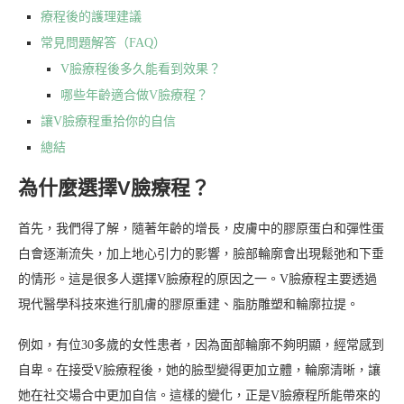
療程後的護理建議
常見問題解答（FAQ）
V臉療程後多久能看到效果？
哪些年齡適合做V臉療程？
讓V臉療程重拾你的自信
總結
為什麼選擇V臉療程？
首先，我們得了解，隨著年齡的增長，皮膚中的膠原蛋白和彈性蛋
白會逐漸流失，加上地心引力的影響，臉部輪廓會出現鬆弛和下垂
的情形。這是很多人選擇V臉療程的原因之一。V臉療程主要透過
現代醫學科技來進行肌膚的膠原重建、脂肪雕塑和輪廓拉提。
例如，有位30多歲的女性患者，因為面部輪廓不夠明顯，經常感到
自卑。在接受V臉療程後，她的臉型變得更加立體，輪廓清晰，讓
她在社交場合中更加自信。這樣的變化，正是V臉療程所能帶來的