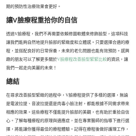
期的預防性治療效果會更好。
讓V臉療程重拾你的自信
透過V臉療程，我們不再需要依賴修圖軟體來修飾臉型，這項科技
讓我們能夠自然地提升臉部的緊緻度和立體感。只要選擇合適的療
程，並搭配良好的日常保養，未來的老化問題也能有效預防。感興
趣的朋友可以了解更多關於
V臉療程改善臉型緊緊比較
的資訊，讓
我們一起走向美麗的未來！
總結
在尋求改善臉型緊緻的過程中，V臉療程提供了多樣的選擇，無論
是電波拉提、音波拉提還是肉毒小臉注射，都能根據不同需求帶來
相應的效果。這些療程不僅能提升臉部的美觀，也有助於重拾自信
心。了解每種療程的原理與適應症，並在專業醫師的指導下進行選
擇，將能讓你獲得最佳的療程體驗。記得在療程後做好護理工作，