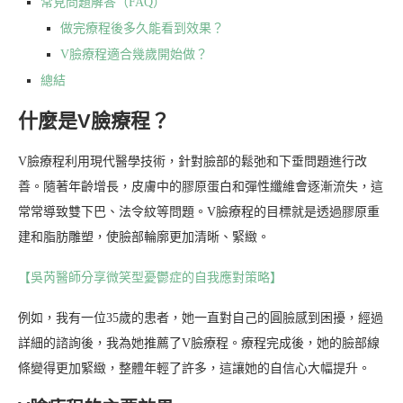
常見問題解答（FAQ）
做完療程後多久能看到效果？
V臉療程適合幾歲開始做？
總結
什麼是V臉療程？
V臉療程利用現代醫學技術，針對臉部的鬆弛和下垂問題進行改
善。隨著年齡增長，皮膚中的膠原蛋白和彈性纖維會逐漸流失，這
常常導致雙下巴、法令紋等問題。V臉療程的目標就是透過膠原重
建和脂肪雕塑，使臉部輪廓更加清晰、緊緻。
【吳芮醫師分享微笑型憂鬱症的自我應對策略】
例如，我有一位35歲的患者，她一直對自己的圓臉感到困擾，經過
詳細的諮詢後，我為她推薦了V臉療程。療程完成後，她的臉部線
條變得更加緊緻，整體年輕了許多，這讓她的自信心大幅提升。