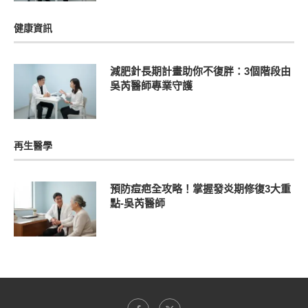
健康資訊
減肥針長期計畫助你不復胖：3個階段由
吳芮醫師專業守護
再生醫學
預防痘疤全攻略！掌握發炎期修復3大重
點-吳芮醫師