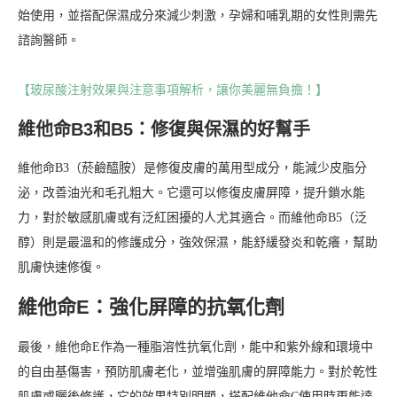
始使用，並搭配保濕成分來減少刺激，孕婦和哺乳期的女性則需先
諮詢醫師。
【玻尿酸注射效果與注意事項解析，讓你美麗無負擔！】
維他命B3和B5：修復與保濕的好幫手
維他命B3（菸鹼醯胺）是修復皮膚的萬用型成分，能減少皮脂分
泌，改善油光和毛孔粗大。它還可以修復皮膚屏障，提升鎖水能
力，對於敏感肌膚或有泛紅困擾的人尤其適合。而維他命B5（泛
醇）則是最溫和的修護成分，強效保濕，能舒緩發炎和乾癢，幫助
肌膚快速修復。
維他命E：強化屏障的抗氧化劑
最後，維他命E作為一種脂溶性抗氧化劑，能中和紫外線和環境中
的自由基傷害，預防肌膚老化，並增強肌膚的屏障能力。對於乾性
肌膚或曬後修護，它的效果特別明顯，搭配維他命C使用時更能達