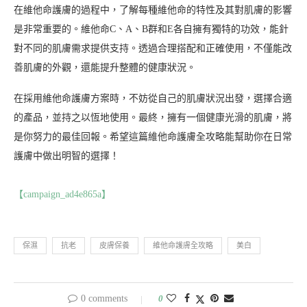
在維他命護膚的過程中，了解每種維他命的特性及其對肌膚的影響
是非常重要的。維他命C、A、B群和E各自擁有獨特的功效，能針
對不同的肌膚需求提供支持。透過合理搭配和正確使用，不僅能改
善肌膚的外觀，還能提升整體的健康狀況。
在採用維他命護膚方案時，不妨從自己的肌膚狀況出發，選擇合適
的產品，並持之以恆地使用。最終，擁有一個健康光滑的肌膚，將
是你努力的最佳回報。希望這篇維他命護膚全攻略能幫助你在日常
護膚中做出明智的選擇！
【campaign_ad4e865a】
保濕
抗老
皮膚保養
維他命護膚全攻略
美白
0 comments
0