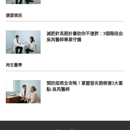
健康資訊
減肥針長期計畫助你不復胖：3個階段由
吳芮醫師專業守護
再生醫學
預防痘疤全攻略！掌握發炎期修復3大重
點-吳芮醫師