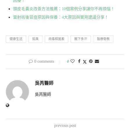
困擾！
頭皮毛囊炎改善方法推薦：10個案例分享讓你不再煩惱！
雷射術後冒痘原因與保養：4大原因與實用建議分享！
健康生活
狐臭
肉毒桿菌素
腋下多汗
醫療衛教
0 comments
0
吳芮醫師
吳芮醫師
previous post