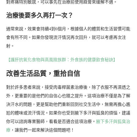
對疼痛特別敏感，可以事先在治療前使用麻膏來緩解不適。
治療後要多久再打一次？
通常來說，效果會持續4到6個月，根據個人的體質和生活習慣可能
會有所不同。如果你發現流汗情況再次回升，就可以考慮再次注
射。
【護肝抗氧化食物與高風險族群：外食族的健康飲食秘訣】
改善生活品質，重拾自信
對於許多患者來說，接受肉毒桿菌素治療後，除了衣服不再濕透之
外，更重要的是他們的自信心也隨之提升。這項治療不僅是為了解
決汗水的問題，更是幫助他們重新回到社交生活中，無需再擔心尷
尬的體味或流汗情況。如果你也受到腋下多汗與狐臭的煩惱，建議
你可以諮詢專業醫師，看看是否適合這項治療。
腋下多汗與狐臭治
療
，讓我們一起來解決這個問題吧！