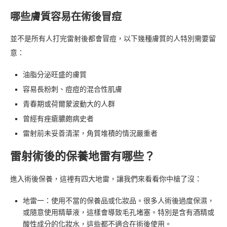
哪些膚質容易在術後冒痘
並不是所有人打完雷射後都會冒痘，以下幾種膚質的人特別需要留
意：
油脂分泌旺盛的膚質
容易長粉刺、痘痘的混合性肌膚
青春期或荷爾蒙波動大的人群
曾經有痤瘡膿皰病史者
雷射前未妥善清潔，角質堆積的情況嚴重者
雷射術後的保養地雷有哪些？
進入術後保養，這裡有四大地雷，讓我們來看看你中槍了沒：
地雷一：使用不當的保養品或化妝品。很多人術後過度保濕，
或隨意使用精華液，這樣會導致毛孔堵塞。特別是含有酒精或
酸性成分的化妝水，這些都不適合在術後使用。