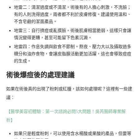
地雷二：清潔過度或不清潔。術後有的人擔心刺激，不洗臉；
有的人則洗得過度，兩者都不利於皮膚修復。建議使用溫和、
不含皂鹼的潔面產品。
地雷三：自行擠痘或亂摸臉。術後肌膚相當脆弱，這樣只會讓
情況變得更糟，甚至可能留下色素沉澱。
地雷四：作息失調與飲食不節制。熬夜、壓力大以及攝取過多
糖分和油炸食物，會讓皮脂腺活動更加活躍，這也會導致痘痘
的生成。
術後爆痘後的處理建議
如果在術後真的出現了粉刺或紅腫，該如何處理呢？這裡有一些建
議：
【醫學美容初體驗：第一次諮詢必問5大問題！吳芮醫師專業解
析】
如果只是輕度粉刺，可以使用含水楊酸或果酸的產品，但要等