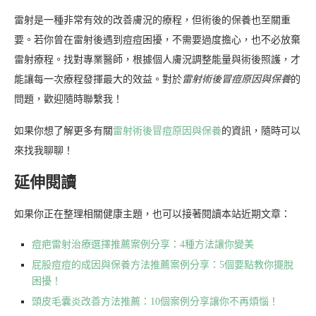
雷射是一種非常有效的改善膚況的療程，但術後的保養也至關重
要。若你曾在雷射後遇到痘痘困擾，不需要過度擔心，也不必放棄
雷射療程。找對專業醫師，根據個人膚況調整能量與術後照護，才
能讓每一次療程發揮最大的效益。對於
雷射術後冒痘原因與保養
的
問題，歡迎隨時聯繫我！
如果你想了解更多有關
雷射術後冒痘原因與保養
的資訊，隨時可以
來找我聊聊！
延伸閱讀
如果你正在整理相關健康主題，也可以接著閱讀本站近期文章：
痘疤雷射治療選擇推薦案例分享：4種方法讓你變美
屁股痘痘的成因與保養方法推薦案例分享：5個要點教你擺脫
困擾！
頭皮毛囊炎改善方法推薦：10個案例分享讓你不再煩惱！