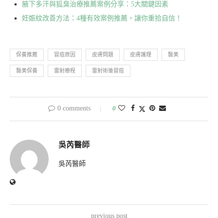
腋下多汗與狐臭治療推薦案例分享：5大關鍵因素
妊娠紋改善方法：4種有效案例推薦，讓你重拾自信！
保養推薦
冒痘原因
皮膚問題
皮膚護理
醫美
醫美保養
雷射療程
雷射術後冒痘
0 comments
0
吳芮醫師
吳芮醫師
previous post