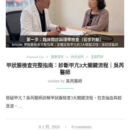
Featured Cat
健康百科
內分泌科
生髮門診
甲狀腺檢查完整指南：診斷甲亢3大關鍵流程｜吳芮
醫師
written by
吳芮醫師
懷疑甲亢？吳芮醫師詳解甲狀腺檢查3大關鍵流程，包含抽血與超
音波，…
8 2 月, 2026
0 comments