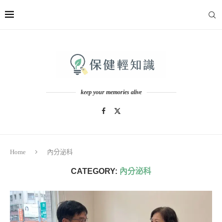
keep your memories alive
Home
內分泌科
CATEGORY:
內分泌科