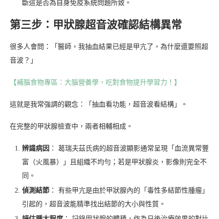
斷這是否為自身免疫系統問題所致。
第三步：甲狀腺超音波確認結構異常
很多人會問：「醫師，我抽血結果已經是甲亢了，為什麼還要照超
音波？」
【補腦食物專區：大腦營養學，吃對食物提升學習力！】
這就是我常強調的觀念：「抽血看功能，超音波看結構」。
在完整的甲狀腺檢查中，兩者相輔相成。
辨識病因
： 葛瑞夫茲氏病的超音波顯影通常呈現「血流異常豐
富（火風暴）」且組織不均勻；若是甲狀腺炎，影像則完全不
同。
偵測結節
： 有些甲亢是由於甲狀腺內的「毒性多結節性腫瘤」
引起的，超音波能精準找出結節的大小與性質。
評估腫大程度
： 記錄甲狀腺的體積，作為日後治療效果的對比