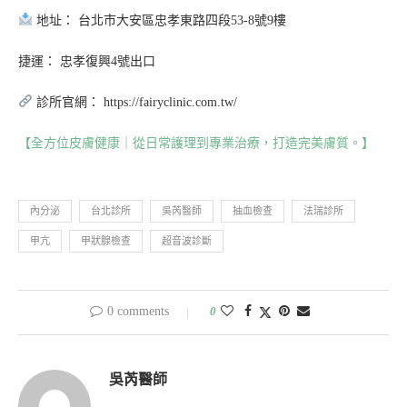
地址： 台北市大安區忠孝東路四段53-8號9樓
捷運： 忠孝復興4號出口
診所官網： https://fairyclinic.com.tw/
【全方位皮膚健康｜從日常護理到專業治療，打造完美膚質。】
內分泌
台北診所
吳芮醫師
抽血檢查
法瑞診所
甲亢
甲狀腺檢查
超音波診斷
0 comments
0
吳芮醫師