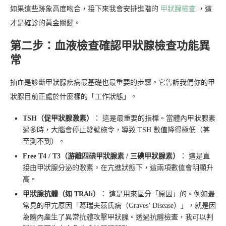
如果這些跡象高度吻合，接下來我會安排進階的
甲狀腺檢查
，這
才是確診的黃金關鍵。
第二步：血液檢查確認甲狀腺檢查功能異
常
抽血是診斷甲狀腺疾病最基礎也最重要的步驟。它告訴我們你的甲
狀腺目前正處於什麼樣的「工作狀態」。
TSH（促甲狀腺激素）
： 這是最重要的指標。當體內甲狀腺素
過多時，大腦會停止發號施令，導致 TSH 數值降得極低（甚
至測不到）。
Free T4 / T3（游離四碘甲狀腺素 / 三碘甲狀腺素）
： 這是直
接由甲狀腺分泌的激素。在亢進狀態下，這兩項數值會明顯升
高。
甲狀腺抗體（如 TRAb）
： 這是用來區分「原因」的。例如最
常見的甲亢原因「葛瑞夫茲氏病（Graves’ Disease）」，就是因
為體內產生了異常抗體攻擊甲狀腺。透過抗體檢查，我可以判