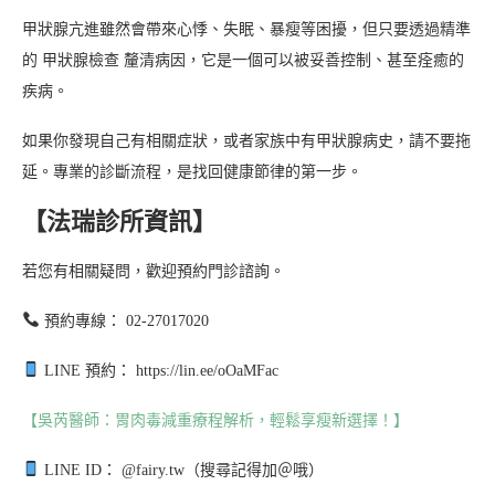
甲狀腺亢進雖然會帶來心悸、失眠、暴瘦等困擾，但只要透過精準
的 甲狀腺檢查 釐清病因，它是一個可以被妥善控制、甚至痊癒的
疾病。
如果你發現自己有相關症狀，或者家族中有甲狀腺病史，請不要拖
延。專業的診斷流程，是找回健康節律的第一步。
【法瑞診所資訊】
若您有相關疑問，歡迎預約門診諮詢。
預約專線： 02-27017020
LINE 預約： https://lin.ee/oOaMFac
【吳芮醫師：胃肉毒減重療程解析，輕鬆享瘦新選擇！】
LINE ID： @fairy.tw（搜尋記得加＠哦）