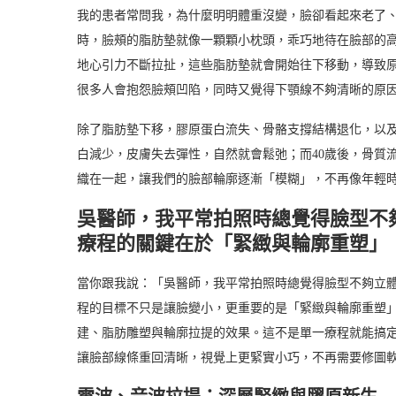
我的患者常問我，為什麼明明體重沒變，臉卻看起來老了
時，臉頰的脂肪墊就像一顆顆小枕頭，乖巧地待在臉部的
地心引力不斷拉扯，這些脂肪墊就會開始往下移動，導致
很多人會抱怨臉頰凹陷，同時又覺得下顎線不夠清晰的原
除了脂肪墊下移，膠原蛋白流失、骨骼支撐結構退化，以
白減少，皮膚失去彈性，自然就會鬆弛；而40歲後，骨質
織在一起，讓我們的臉部輪廓逐漸「模糊」，不再像年輕
吳醫師，我平常拍照時總覺得臉型不
療程的關鍵在於「緊緻與輪廓重塑」
當你跟我說：「吳醫師，我平常拍照時總覺得臉型不夠立
程的目標不只是讓臉變小，更重要的是「緊緻與輪廓重塑
建、脂肪雕塑與輪廓拉提的效果。這不是單一療程就能搞
讓臉部線條重回清晰，視覺上更緊實小巧，不再需要修圖