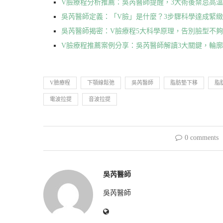
V臉療程分析推薦：吳芮醫師提醒，3大術後禁忌高
吳芮醫師定義：「V臉」是什麼？3步驟科學達成緊
吳芮醫師揭密：V臉療程5大科學原理，告別臉型不
V臉療程推薦案例分享：吳芮醫師解讀3大關鍵，輪
V臉療程
下顎線鬆弛
吳芮醫師
脂肪墊下移
脂
電波拉提
音波拉提
0 comments
吳芮醫師
吳芮醫師