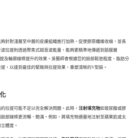
能夠針對淺層至中層的皮膚組織進行加熱，促使膠原纖維收縮，並長
音波拉提則透過聚焦式超音波能量，能夠更精準地傳遞到筋膜層
拉提及輪廓線條提升的效果。吳醫師會根據您的臉部鬆弛程度、脂肪分
拉提，以達到最佳的緊緻與拉提效果，重塑清晰的V型臉。
化
純的拉提可能不足以完全解決問題。此時，
注射填充物
如玻尿酸或膠
讓臉部線條更流暢、飽滿。例如，將填充物適量地注射至蘋果肌或太
的立體度。