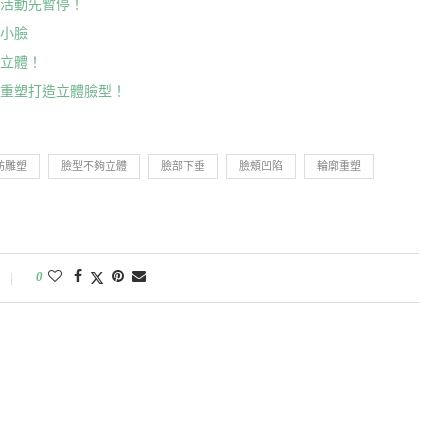
溫活動先暫停！
緻小臉
夠立體！
廓重塑打造立體臉型！
肪雕塑
臉型不夠立體
臉部下垂
臉頰凹陷
輪廓重塑
0