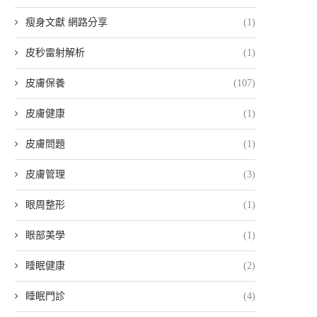
瘦身文獻 網路分享
(1)
皮秒雷射解析
(1)
皮膚保養
(107)
皮膚健康
(1)
皮膚問題
(1)
吳芮醫師定義：「...
吳芮醫師揭密：V...
皮膚管理
(3)
29 6 月, 2026
28 6 月, 2026
眼周整形
(1)
眼部美學
(1)
睡眠健康
(2)
睡眠門診
(4)