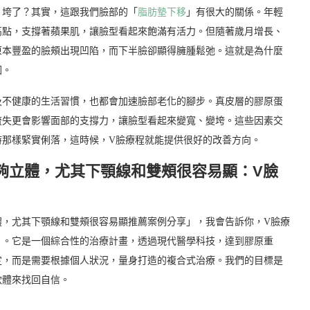
、垮了？其實，這跟我們臉部的「
脂肪墊下移
」有很大的關係。年輕
高點，支撐著蘋果肌，讓臉型看起來飽滿有活力。但隨著歲月增長、
原本豐盈的臉頰出現凹陷，而下半臉卻顯得臃腫鬆弛。這就是為什麼
因。
及不健康的生活習慣，也都會加速臉部老化的腳步。真皮層的膠原蛋
流失更會影響面部的支撐力，讓臉型看起來變寬、變垮。這些因素交
時那樣緊實俐落，這時候，V臉療程就能提供很好的改善方向。
夠立體，尤其下顎線和雙頰很容易顯：V臉
體，尤其下顎線和雙頰很容易顯推薦案例分享」，我會告訴你，V臉療
」。它是一個綜合性的治療計畫，透過現代醫學科技，達到膠原重
定，而是需要根據個人狀況，量身打造的複合式治療。我們的目標是
軟體來找回自信。