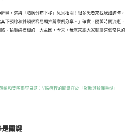
師解釋，這與「脂肪分布下移」息息相關！很多患者來找我諮詢時，
尤其下顎線和雙頰很容易顯推薦案例分享。」確實，隨著時間流逝，
凹陷、輪廓線模糊的一大主因。今天，我就來跟大家聊聊這個常見的
顎線和雙頰很容易顯：V臉療程的關鍵在於「緊緻與輪廓重塑」
移是關鍵