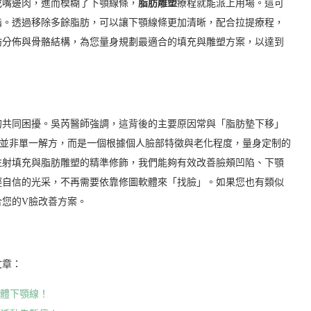
或嘴邊肉，進而模糊了下顎線條，
脂肪雕塑
療程就能派上用場。這可
脂。透過移除多餘脂肪，可以讓下顎線條更加清晰，配合拉提療程，
肪分佈與骨骼結構，為您量身規劃最適合的填充與雕塑方案，以達到
的共同困擾。吳芮醫師強調，這背後的主要原因常與「脂肪墊下移」
程並非單一解方，而是一個根據個人臉部特徵與老化程度，量身定制的
注射填充與脂肪雕塑的精準修飾，我們能夠有效改善臉頰凹陷、下顎
輕自信的光采，不再需要依靠修圖軟體來「找臉」。如果您也有類似
合您的V臉改善方案。
文章：
立體下顎線！