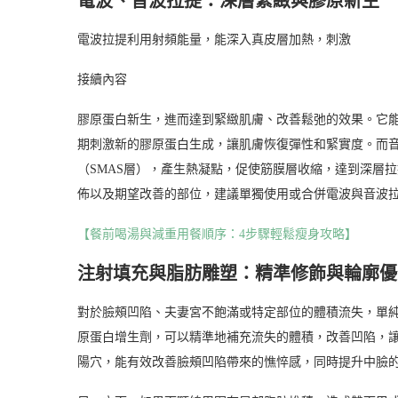
電波、音波拉提：深層緊緻與膠原新生
電波拉提利用射頻能量，能深入真皮層加熱，刺激
接續內容
膠原蛋白新生，進而達到緊緻肌膚、改善鬆弛的效果。它
期刺激新的膠原蛋白生成，讓肌膚恢復彈性和緊實度。而
（SMAS層），產生熱凝點，促使筋膜層收縮，達到深層
佈以及期望改善的部位，建議單獨使用或合併電波與音波
【餐前喝湯與減重用餐順序：4步驟輕鬆瘦身攻略】
注射填充與脂肪雕塑：精準修飾與輪廓優
對於臉頰凹陷、夫妻宮不飽滿或特定部位的體積流失，單
原蛋白增生劑，可以精準地補充流失的體積，改善凹陷，
陽穴，能有效改善臉頰凹陷帶來的憔悴感，同時提升中臉