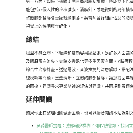
另一方面，如果下顎線周圍有局部脂肪堆積，造成雙下巴
能包括非侵入性的冷凍減脂、消脂針，或是微創的局部抽
整體臉部輪廓會更顯緊緻俐落。吳醫師會詳細評估您的脂
視覺上的協調與年輕化。
總結
臉型不夠立體、下顎線和雙頰容易顯鬆弛，是許多人面臨
及膠原蛋白流失、骨骼支撐退化等多重因素有關。V臉療
綜合性治療計畫。透過電波、音波拉提的深層緊緻，搭配
線模糊等問題，重塑清晰、立體的臉部輪廓，讓您找回年
的困擾，建議尋求專業醫師的評估與建議，共同規劃最適
延伸閱讀
如果你正在整理相關健康主題，也可以接著閱讀本站近期
吳芮醫師提醒：臉部輪廓模糊？3個V臉警訊，找回