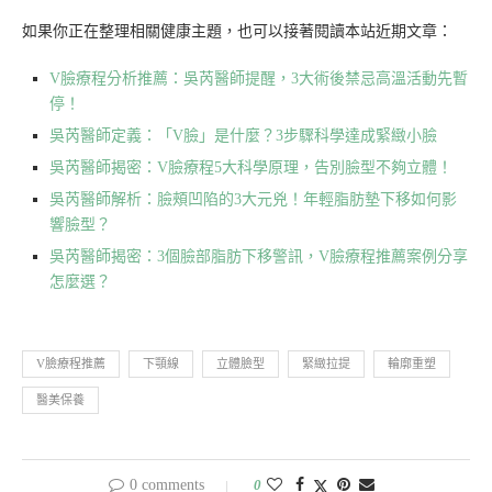
如果你正在整理相關健康主題，也可以接著閱讀本站近期文章：
V臉療程分析推薦：吳芮醫師提醒，3大術後禁忌高溫活動先暫
停！
吳芮醫師定義：「V臉」是什麼？3步驟科學達成緊緻小臉
吳芮醫師揭密：V臉療程5大科學原理，告別臉型不夠立體！
吳芮醫師解析：臉頰凹陷的3大元兇！年輕脂肪墊下移如何影
響臉型？
吳芮醫師揭密：3個臉部脂肪下移警訊，V臉療程推薦案例分享
怎麼選？
V臉療程推薦
下顎線
立體臉型
緊緻拉提
輪廓重塑
醫美保養
0 comments
0