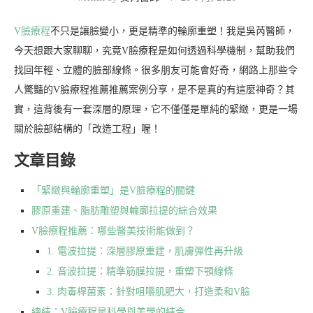
V臉療程
不只是讓臉變小，更是精準的輪廓重塑！我是吳芮醫師，
今天想跟大家聊聊，究竟V臉療程是如何透過科學機制，幫助我們
找回年輕、立體的臉部線條。很多朋友可能會好奇，網路上那些令
人驚豔的V臉療程推薦推薦案例分享，是不是真的有這麼神奇？其
實，這背後有一套深層的原理，它不僅僅是單純的緊緻，更是一場
關於臉部結構的「改造工程」喔！
文章目錄
「緊緻與輪廓重塑」是V臉療程的關鍵
膠原重建、脂肪雕塑與輪廓拉提的綜合效果
V臉療程推薦：哪些醫美技術能做到？
1. 電波拉提：深層膠原重建，肌膚彈性再升級
2. 音波拉提：精準筋膜拉提，重塑下顎線條
3. 肉毒桿菌素：針對咀嚼肌肥大，打造柔和V臉
總結：V臉療程是科學與美學的結合