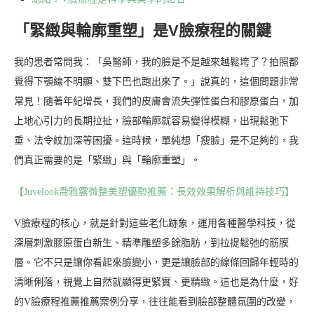
「緊緻與輪廓重塑」是V臉療程的關鍵
我的患者常問我：「吳醫師，我的臉是不是越來越鬆垮了？拍照都
覺得下顎線不明顯、雙下巴也跑出來了。」說真的，這個問題非常
常見！隨著年紀增長，我們的皮膚會流失彈性蛋白和膠原蛋白，加
上地心引力的長期拉扯，臉部輪廓就容易變得模糊，出現鬆弛下
垂、法令紋加深等困擾。這時候，單純想「瘦臉」是不足夠的，我
們真正需要的是「緊緻」與「輪廓重塑」。
【Juvelook喬雅露微整美塑優勢推薦：長效效果解析與維持技巧】
V臉療程的核心，就是針對這些老化跡象，運用各種醫學科技，從
深層刺激膠原蛋白新生、精準雕塑多餘脂肪，到拉提鬆弛的筋膜
層。它不只是讓你看起來臉變小，更是讓臉部的線條回歸年輕時的
清晰俐落，視覺上自然就顯得更緊實、更精緻。這也是為什麼，好
的V臉療程推薦推薦案例分享，往往能看到臉部整體氛圍的改變，