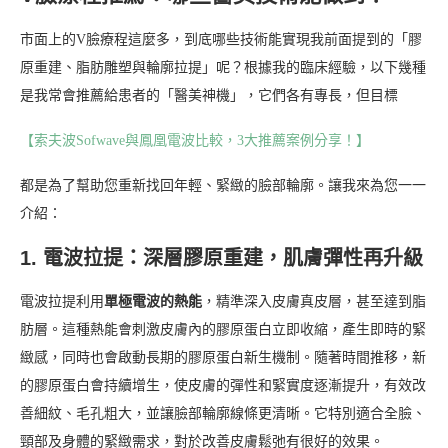
市面上的V臉療程這麼多，到底哪些技術能實現我前面提到的「膠
原重建、脂肪雕塑與輪廓拉提」呢？根據我的臨床經驗，以下幾種
是我常會推薦給患者的「醫美神機」，它們各有專長，但目標
【索夫波Sofwave與鳳凰電波比較，3大推薦案例分享！】
都是為了幫助您重新找回年輕、緊緻的臉部輪廓。讓我來為您一一
介紹：
1. 電波拉提：深層膠原重建，肌膚彈性再升級
電波拉提利用
單極電波的熱能
，精準深入皮膚真皮層，甚至達到脂
肪層。這種熱能會刺激皮膚內的膠原蛋白立即收縮，產生即時的緊
緻感，同時也會啟動長期的膠原蛋白新生機制。隨著時間推移，新
的膠原蛋白會持續增生，使皮膚的彈性和緊實度逐漸提升，有效改
善細紋、毛孔粗大，並讓臉部輪廓線條更清晰。它特別適合全臉、
頸部及身體的緊緻需求，對於改善皮膚鬆弛有很好的效果。