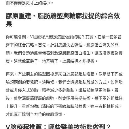
而不僅僅是尺寸上的縮小。
膠原重建、脂肪雕塑與輪廓拉提的綜合效
果
你可能會問，V臉療程具體是怎麼做到的呢？其實，它是一套多管
齊下的綜合策略。首先，針對皮膚失去彈性、膠原蛋白流失的問
題，我們會透過能量儀器刺激深層膠原蛋白增生，讓皮膚恢復緊實
度。這就像蓋房子，地基穩了，上層結構才能挺拔。
再來，有些朋友的臉型困擾是來自於局部脂肪堆積，像是雙下巴或
臉頰兩側的嬰兒肥。這時候，我們會透過脂肪雕塑的方式，如消脂
針或非侵入式溶脂，精準減少多餘脂肪，讓臉部線條更流暢。最
後，針對深層筋膜層的鬆弛，則會運用拉提技術，將下垂的組織往
上提升，重新勾勒出清晰的下顎線和臉部輪廓。這三者相輔相成，
才能真正達到全方位的輪廓重塑。
V臉療程推薦：哪些醫美技術能做到？