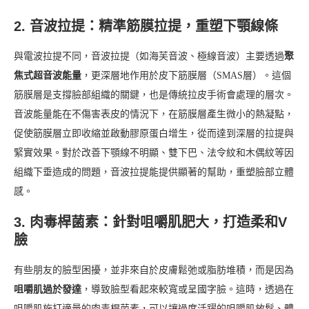
2. 音波拉提：精準筋膜拉提，重塑下顎線條
與電波拉提不同，音波拉提（如海芙音波、極線音波）主要透過
聚
焦式超音波能量
，更深層地作用於皮下筋膜層（SMAS層）。這個
筋膜層是支撐臉部組織的關鍵，也是傳統拉皮手術會處理的層次。
音波能量能在不傷害表皮的情況下，在筋膜層產生微小的熱凝點，
促使筋膜層立即收縮並啟動膠原蛋白增生，從而達到深層的拉提與
緊實效果。對於改善下顎線不明顯、雙下巴、法令紋和木偶紋等因
組織下垂造成的問題，音波拉提能提供顯著的幫助，重塑臉部立體
感。
3. 肉毒桿菌素：針對咀嚼肌肥大，打造柔和V
臉
有些朋友的臉型困擾，並非來自於皮膚鬆弛或脂肪堆積，而是因為
咀嚼肌過於發達
，導致臉型看起來較寬或呈國字臉。這時，透過在
咀嚼肌施打適量的肉毒桿菌素，可以讓過度活躍的咀嚼肌放鬆、體