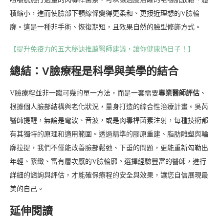
積縮小，進而使臉部下顎線條變得更柔和、更接近理想的V臉輪
廓。這是一種非手術、恢復期短，且效果自然的臉型修飾方式。
【提升免疫力的五大秘訣推薦醫師建議，讓你健康過日子！】
總結：V臉療程是科學與美學的結合
V臉療程並非一蹴可幾的單一方法，而是一套需要
專業醫師評估
、
根據個人臉部結構與老化狀況，量身打造的綜合性治療計畫。吳芮
醫師提醒，無論是電波、音波，或是肉毒桿菌素注射，每種技術都
有其獨特的原理和適用範圍。透過精準的膠原重建、脂肪雕塑與輪
廓拉提，我們不僅能改善臉部鬆弛、下垂的問題，更能重新勾勒出
年輕、緊緻、富有層次感的V臉輪廓。選擇經驗豐富的醫師，進行
詳細的諮詢與評估，才能確保療程的安全與效果，讓您自信展現最
美的自己。
延伸閱讀