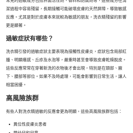
常見的過敏成分包括界面活性劑、香料和防腐劑等，這些成分在清
潔過程中容易殘留，長期接觸可能破壞皮膚的天然屏障，導致敏感
反應。尤其是對於皮膚本來就較為敏感的朋友，洗衣精殘留的影響
更是顯著。
過敏症狀有哪些？
洗衣精引發的過敏症狀主要表現為接觸性皮膚炎，症狀包含局部紅
腫、明顯癢感、丘疹及水泡等，嚴重時甚至會導致皮膚乾燥脫皮。
這些反應常常在穿著新洗的衣物後才會出現，特別是在頸部、腋
下、腰部等部位。如果不及時處理，可能會影響到日常生活，讓人
相當困擾。
高風險族群
有些人對洗衣精過敏的反應會更為明顯，這些高風險族群包括：
異位性皮膚炎患者
嬰幼兒和兒童