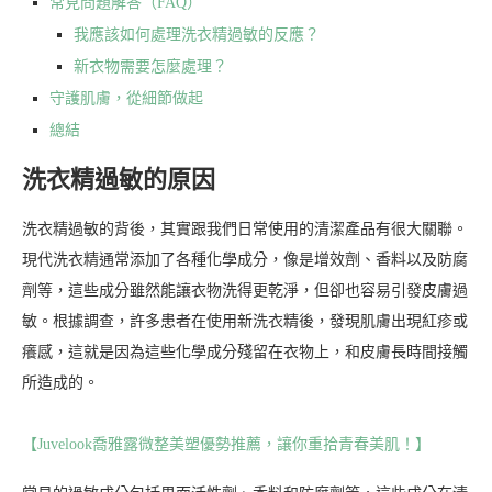
常見問題解答（FAQ）
我應該如何處理洗衣精過敏的反應？
新衣物需要怎麼處理？
守護肌膚，從細節做起
總結
洗衣精過敏的原因
洗衣精過敏的背後，其實跟我們日常使用的清潔產品有很大關聯。
現代洗衣精通常添加了各種化學成分，像是增效劑、香料以及防腐
劑等，這些成分雖然能讓衣物洗得更乾淨，但卻也容易引發皮膚過
敏。根據調查，許多患者在使用新洗衣精後，發現肌膚出現紅疹或
癢感，這就是因為這些化學成分殘留在衣物上，和皮膚長時間接觸
所造成的。
【Juvelook喬雅露微整美塑優勢推薦，讓你重拾青春美肌！】