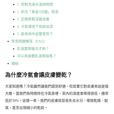
1. 控制洗澡水溫與時間
2. 抓住「黃金3分鐘」保濕
3. 定期厚敷深層滋養
4. 冷氣環境下局部加濕
5. 飲食與作息雙管齊下
常見問題解答（FAQ）
乳液要擦幾次才夠？
可以用身體乳液擦臉嗎？
總結
為什麼冷氣會讓皮膚變乾？
大家知道嗎？冷氣雖然讓我們感到舒適，但其實它對皮膚來說是個
大敵。當我們長時間待在冷氣房裡，室內的濕度會降得很低，通常
低於50%。這樣一來，我們的皮膚就容易失去水分，導致乾燥、脫
屑，甚至出現細小的乾紋。