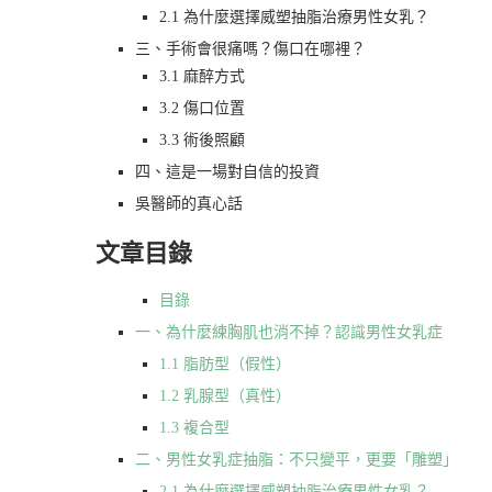
2.1 為什麼選擇威塑抽脂治療男性女乳？
三、手術會很痛嗎？傷口在哪裡？
3.1 麻醉方式
3.2 傷口位置
3.3 術後照顧
四、這是一場對自信的投資
吳醫師的真心話
文章目錄
目錄
一、為什麼練胸肌也消不掉？認識男性女乳症
1.1 脂肪型（假性）
1.2 乳腺型（真性）
1.3 複合型
二、男性女乳症抽脂：不只變平，更要「雕塑」
2.1 為什麼選擇威塑抽脂治療男性女乳？