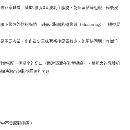
會非常難看。威塑利用超音波乳化脂肪，能保留結締組織，術後皮
下緣與外側的脂肪，刻畫出胸肌的邊緣感（Shadowing），讓視覺
是重要考量。出血量少意味著術後瘀青較少，能更快回到工作崗位
們會搭配一個極小的切口（通常隱藏在乳暈邊緣），將肥大的乳腺組
底解決激凸與胸型圓潤的問題。
程中不會感到疼痛。