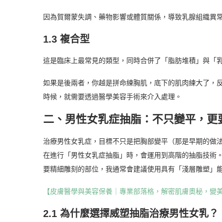
因為賀爾蒙失調、藥物影響或體質關係，導致乳腺組織異
1.3 複合型
這是臨床上最常見的類型，同時合併了「脂肪堆積」與「
如果是後兩者，你越是拼命練胸肌，底下的肌肉練大了，
時候，就需要透過醫學美容手術來介入處理。
二、男性女乳症抽脂：不只變平，更
治療男性女乳症，目標不只是把胸部變平（那是早期的做
在進行「男性女乳症抽脂」時，會運用到高階的抽脂技術
要精細雕刻的部位，我通常會建議使用具有「淺層雕塑」
【皮膚醫學與美容保養｜專業部落格，解密肌膚奧秘，變
2.1 為什麼選擇威塑抽脂治療男性女乳？