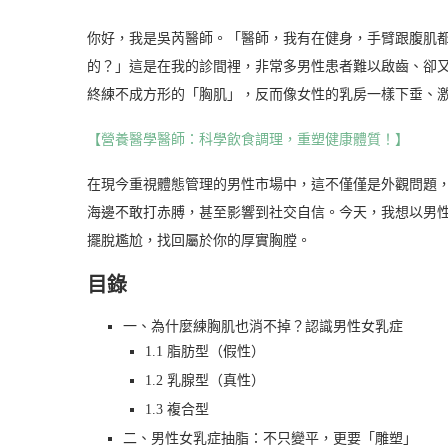
你好，我是吳芮醫師。「醫師，我有在健身，手臂跟腹肌
的？」這是在我的診間裡，非常多男性患者難以啟齒、卻
終練不成方形的「胸肌」，反而像女性的乳房一樣下垂、激凸。
【營養醫學醫師：科學飲食調理，重塑健康體質！】
在現今重視體態管理的男性市場中，這不僅僅是外觀問題
海邊不敢打赤膊，甚至影響到社交自信。今天，我想以男
擺脫尷尬，找回屬於你的厚實胸膛。
目錄
一、為什麼練胸肌也消不掉？認識男性女乳症
1.1 脂肪型（假性）
1.2 乳腺型（真性）
1.3 複合型
二、男性女乳症抽脂：不只變平，更要「雕塑」