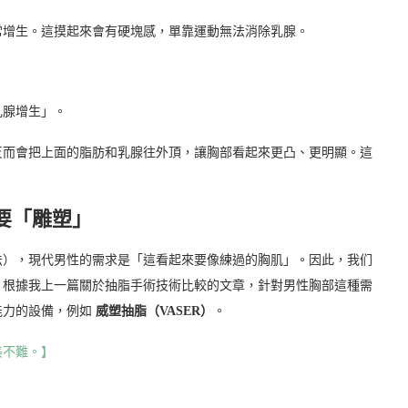
常增生。這摸起來會有硬塊感，單靠運動無法消除乳腺。
乳腺增生」。
反而會把上面的脂肪和乳腺往外頂，讓胸部看起來更凸、更明顯。這
要「雕塑」
法），現代男性的需求是「這看起來要像練過的胸肌」。因此，我们
。根據我上一篇關於抽脂手術技術比較的文章，針對男性胸部這種需
能力的設備，例如
威塑抽脂（VASER）
。
美不難。】