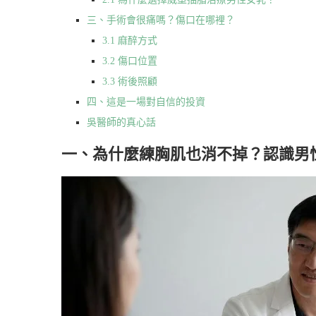
三、手術會很痛嗎？傷口在哪裡？
3.1 麻醉方式
3.2 傷口位置
3.3 術後照顧
四、這是一場對自信的投資
吳醫師的真心話
一、為什麼練胸肌也消不掉？認識男