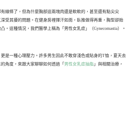
都有線條了，但為什麼胸部這兩塊肉還是軟軟的，甚至還有點尖尖
又深受其擾的問題。在健身房裡揮汗如雨，臥推做得再重，胸型卻始
這種情況，我們醫學上稱為「男性女乳症」（Gynecomastia）。
，更是一種心理壓力。許多男生因此不敢穿淺色或貼身的T恤，夏天去
性的角度，來跟大家聊聊如何透過「
男性女乳症抽脂
」與相關治療，