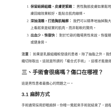
保留結締組織，皮膚更緊緻：
男性胸部皮膚如果鬆垮
膚回縮效果較好，能貼合肌肉線條。
深抽淺雕，打造胸肌輪廓：
我們可以精準地抽掉胸大肌
上看起來是結實的肌肉，而非鬆軟的贅肉。
出血少、恢復快：
對於忙碌的職場男性來說，恢復期
或健身房。
注意：
如果是乳腺組織較發達的患者，除了抽脂之外，我
織切除取出。這就是所謂的「複合式手術」，這樣才能徹
三、手術會很痛嗎？傷口在哪裡？
這是男性患者最擔心的問題之一。
3.1 麻醉方式
手術通常採用舒眠麻醉，你睡一覺起來手術就結束了，過