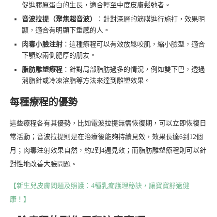
促進膠原蛋白的生長，適合輕至中度皮膚鬆弛者。
音波拉提（聚焦超音波）
：針對深層的筋膜進行施打，效果明
顯，適合有明顯下垂感的人。
肉毒小臉注射
：這種療程可以有效放鬆咬肌，縮小臉型，適合
下顎線兩側肥厚的朋友。
脂肪雕塑療程
：針對局部脂肪過多的情況，例如雙下巴，透過
消脂針或冷凍溶脂等方法來達到雕塑效果。
每種療程的優勢
這些療程各有其優勢，比如電波拉提無需恢復期，可以立即恢復日
常活動；音波拉提則是在治療後能夠持續見效，效果長達6到12個
月；肉毒注射效果自然，約2到4週見效；而脂肪雕塑療程則可以針
對性地改善大臉問題。
【新生兒皮膚問題及照護：4種乳痂護理秘訣，讓寶寶舒適健
康！】