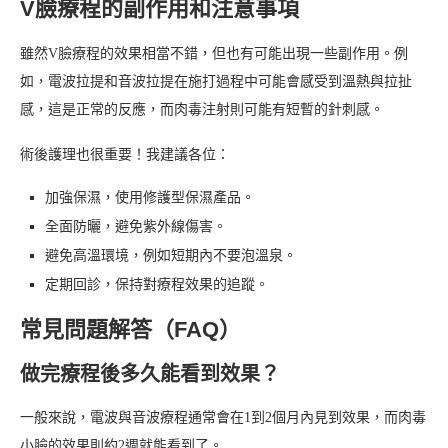
V臉療程的副作用和注意事項
雖然V臉療程的效果相當不錯，但也有可能出現一些副作用。例
如，電波拉提和音波拉提在施打過程中可能會感受到溫熱與拉扯
感，這是正常的反應，而肉毒注射則可能有短暫的針刺感。
術後護理也很重要！我建議各位：
加強保濕，使用修護型保濕產品。
全面防曬，避免紫外線傷害。
避免高溫環境，例如短期內不要泡溫泉。
定期回診，保持對療程效果的追蹤。
常見問題解答（FAQ）
做完療程後多久能看到效果？
一般來說，電波與音波療程通常會在1到2個月內見到效果，而肉毒
小臉的效果則約2週就能看到了。