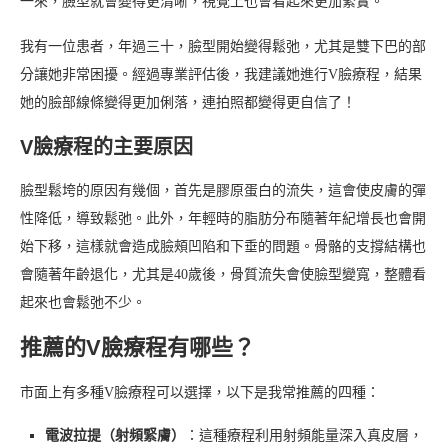
一來，臉型就會變得更清晰，視覺上也會看起來更加緊實。
我有一位患者，年過三十，臉型開始變得鬆弛，尤其是雙下巴的部
分讓她非常困擾。經過專業評估後，我建議她進行V臉療程，結果
她的臉部線條變得更加俐落，連拍照都變得更自信了！
V臉療程的主要原因
臉型鬆垮的原因有幾個，首先是膠原蛋白的流失，這會使皮膚的彈
性降低，導致鬆弛。此外，年輕時的脂肪分布隨著年紀增長也會開
始下移，這樣就會造成臉頰凹陷和下垂的問題。骨骼的支撐結構也
會隨著年齡退化，尤其是40歲後，骨質流失會使臉型變寬，整體看
起來也會鬆弛不少。
推薦的V臉療程有哪些？
市面上有多種V臉療程可以選擇，以下是我常推薦的四種：
電波拉提（射頻緊膚）
：這種療程利用射頻能量深入真皮層，