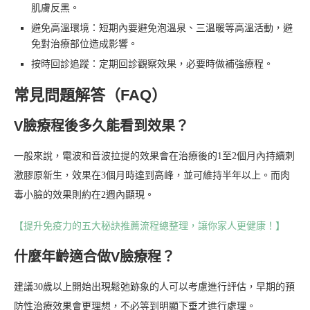
肌膚反黑。
避免高溫環境：短期內要避免泡溫泉、三溫暖等高溫活動，避
免對治療部位造成影響。
按時回診追蹤：定期回診觀察效果，必要時做補強療程。
常見問題解答（FAQ）
V臉療程後多久能看到效果？
一般來說，電波和音波拉提的效果會在治療後的1至2個月內持續刺
激膠原新生，效果在3個月時達到高峰，並可維持半年以上。而肉
毒小臉的效果則約在2週內顯現。
【提升免疫力的五大秘訣推薦流程總整理，讓你家人更健康！】
什麼年齡適合做V臉療程？
建議30歲以上開始出現鬆弛跡象的人可以考慮進行評估，早期的預
防性治療效果會更理想，不必等到明顯下垂才進行處理。