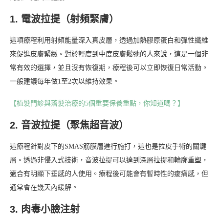
1. 電波拉提（射頻緊膚）
這項療程利用射頻能量深入真皮層，透過加熱膠原蛋白和彈性纖維
來促進皮膚緊緻。對於輕度到中度皮膚鬆弛的人來說，這是一個非
常有效的選擇，並且沒有恢復期，療程後可以立即恢復日常活動。
一般建議每年做1至2次以維持效果。
【植髮門診與落髮治療的5個重要保養重點，你知道嗎？】
2. 音波拉提（聚焦超音波）
這療程針對皮下的SMAS筋膜層進行施打，這也是拉皮手術的關鍵
層。透過非侵入式技術，音波拉提可以達到深層拉提和輪廓重塑，
適合有明顯下垂感的人使用。療程後可能會有暫時性的痠痛感，但
通常會在幾天內緩解。
3. 肉毒小臉注射