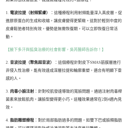
1.
電波拉提（射頻緊膚）
：這種療程利用射頻能量深入真皮層，促
進膠原蛋白的生成和收縮，讓皮膚變得更緊緻。這對於輕到中度的
皮膚鬆弛者特別有效，優勢是無需恢復期，可以立即恢復日常活
動。
【腋下多汗與狐臭治療的社會影響，吳芮醫師告訴你！】
2.
音波拉提（聚焦超音波）
：這個療程針對皮下SMAS筋膜層進行
非侵入性治療，能有效達成深層拉提和輪廓重塑，適合有明顯下垂
感的人。
3.
肉毒小臉注射
：針對咬肌發達導致的寬臉問題，通過注射肉毒桿
菌素來放鬆肌肉，讓臉型變得更小巧。這種效果通常在2到4週內見
效。
4.
脂肪雕塑療程
：對於局部脂肪過多的問題，如雙下巴或臉頰脂肪