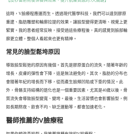
【皮秒雷射術後保養與效果，提升肌膚質感的3大關鍵】
這時，V臉療程應運而生。透過現代醫學科技，我們可以達到膠原
重建、脂肪雕塑和輪廓拉提的效果，讓臉型變得更清晰、視覺上更
緊實。我的患者經常反映，接受過這些療程後，真的感覺到臉部輪
廓更立體，整個人看起來也更有精神。
常見的臉型鬆垮原因
導致臉型鬆弛的原因有幾個。首先是膠原蛋白的流失。隨著年齡的
增長，皮膚的彈性會下降，這是無法避免的。其次，脂肪的分布也
會隨著年紀的增長而下移，從而產生臉頰凹陷或下垂的情況。此
外，骨骼支持結構的退化也是一個重要因素，尤其是40歲以後，骨
質流失會導致臉型變寬、變垮。最後，生活習慣也會影響臉型，例
如長期熬夜、飲食不均、缺乏運動等，都會加速老化。
醫師推薦的V臉療程
如果你想改善臉型，我推薦幾種有效的V臉療程：