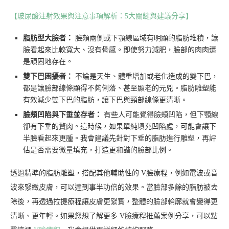
【玻尿酸注射效果與注意事項解析：5大關鍵與建議分享】
脂肪型大臉者：
臉頰兩側或下顎線區域有明顯的脂肪堆積，讓
臉看起來比較寬大、沒有骨感。即使努力減肥，臉部的肉肉還
是頑固地存在。
雙下巴困擾者：
不論是天生、體重增加或老化造成的雙下巴，
都是讓臉部線條顯得不夠俐落、甚至顯老的元兇。脂肪雕塑能
有效減少雙下巴的脂肪，讓下巴與頸部線條更清晰。
臉頰凹陷與下垂並存者：
有些人可能覺得臉頰凹陷，但下顎線
卻有下垂的贅肉。這時候，如果單純填充凹陷處，可能會讓下
半臉看起來更腫。我會建議先針對下垂的脂肪進行雕塑，再評
估是否需要微量填充，打造更和諧的臉部比例。
透過精準的脂肪雕塑，搭配其他輔助性的 V臉療程，例如電波或音
波來緊緻皮膚，可以達到事半功倍的效果。當臉部多餘的脂肪被去
除後，再透過拉提療程讓皮膚更緊實，整體的臉部輪廓就會變得更
清晰、更年輕。如果您想了解更多 V臉療程推薦案例分享，可以點