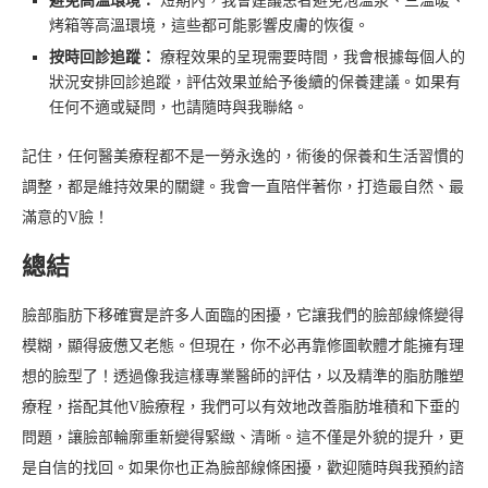
避免高溫環境：
短期內，我會建議患者避免泡溫泉、三溫暖、
烤箱等高溫環境，這些都可能影響皮膚的恢復。
按時回診追蹤：
療程效果的呈現需要時間，我會根據每個人的
狀況安排回診追蹤，評估效果並給予後續的保養建議。如果有
任何不適或疑問，也請隨時與我聯絡。
記住，任何醫美療程都不是一勞永逸的，術後的保養和生活習慣的
調整，都是維持效果的關鍵。我會一直陪伴著你，打造最自然、最
滿意的V臉！
總結
臉部脂肪下移確實是許多人面臨的困擾，它讓我們的臉部線條變得
模糊，顯得疲憊又老態。但現在，你不必再靠修圖軟體才能擁有理
想的臉型了！透過像我這樣專業醫師的評估，以及精準的脂肪雕塑
療程，搭配其他V臉療程，我們可以有效地改善脂肪堆積和下垂的
問題，讓臉部輪廓重新變得緊緻、清晰。這不僅是外貌的提升，更
是自信的找回。如果你也正為臉部線條困擾，歡迎隨時與我預約諮