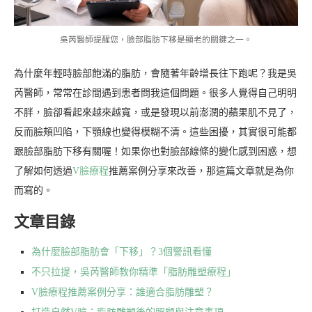
吳芮醫師提醒您，臉部脂肪下移是顯老的關鍵之一。
為什麼年輕時臉部飽滿的脂肪，會隨著年齡增長往下跑呢？我是吳
芮醫師，常常在診間遇到患者問我這個問題。很多人覺得自己明明
不胖，臉卻看起來越來越寬，或是發現以前澎潤的蘋果肌不見了，
反而臉頰凹陷，下顎線也變得模糊不清。這些困擾，其實很可能都
跟臉部脂肪下移有關喔！如果你也對臉部線條的變化感到困惑，想
了解如何透過
V臉療程
推薦案例分享來改善，那這篇文章就是為你
而寫的。
文章目錄
為什麼臉部脂肪會「下移」？3個警訊看懂
不只拉提，吳芮醫師教你精準「脂肪雕塑療程」
V臉療程推薦案例分享：誰適合脂肪雕塑？