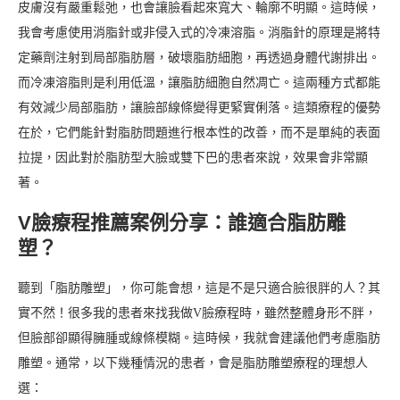
皮膚沒有嚴重鬆弛，也會讓臉看起來寬大、輪廓不明顯。這時候，
我會考慮使用消脂針或非侵入式的冷凍溶脂。消脂針的原理是將特
定藥劑注射到局部脂肪層，破壞脂肪細胞，再透過身體代謝排出。
而冷凍溶脂則是利用低溫，讓脂肪細胞自然凋亡。這兩種方式都能
有效減少局部脂肪，讓臉部線條變得更緊實俐落。這類療程的優勢
在於，它們能針對脂肪問題進行根本性的改善，而不是單純的表面
拉提，因此對於脂肪型大臉或雙下巴的患者來說，效果會非常顯
著。
V臉療程推薦案例分享：誰適合脂肪雕
塑？
聽到「脂肪雕塑」，你可能會想，這是不是只適合臉很胖的人？其
實不然！很多我的患者來找我做V臉療程時，雖然整體身形不胖，
但臉部卻顯得臃腫或線條模糊。這時候，我就會建議他們考慮脂肪
雕塑。通常，以下幾種情況的患者，會是脂肪雕塑療程的理想人
選：