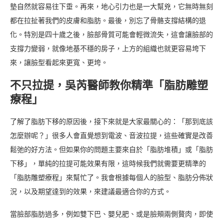
墊自然就容易往下垂。再來，地心引力也是一大幫兇，它無時無刻
都在拉扯著我們的皮膚和脂肪。最後，別忘了骨骼支撐結構的退
化。特別是四十歲之後，臉部骨質可能會輕微流失，這會讓臉部的
支撐力變弱，就像地基不穩的房子，上方的組織也就更容易垮下
來，讓臉型看起來更寬、更垮。
不只拉提，吳芮醫師教你精準「脂肪雕塑
療程」
了解了脂肪下移的原因後，接下來就是大家最關心的：「那到底該
怎麼辦呢？」很多人會直覺想到電波、音波拉提，這些確實是改善
鬆弛的好方法。但如果你的問題主要來自於「脂肪堆積」或「脂肪
下移」，單純的拉提可能效果有限，這時候我們就需要更精準的
「脂肪雕塑療程」來幫忙了。我會根據每個人的臉型、脂肪分佈狀
況，以及期望達到的效果，來建議最適合你的方式。
當臉部脂肪過多，例如雙下巴、嬰兒肥、或是臉頰兩側贅肉，即使