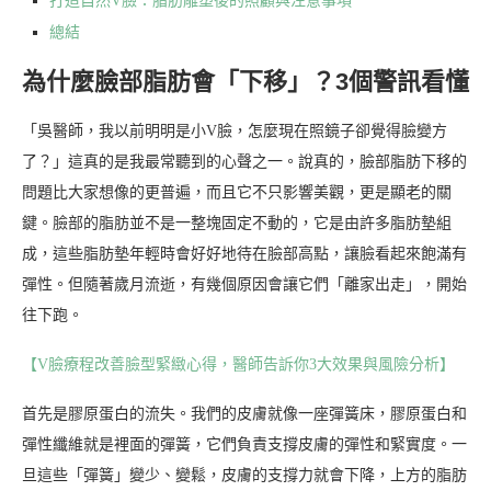
打造自然V臉：脂肪雕塑後的照顧與注意事項
總結
為什麼臉部脂肪會「下移」？3個警訊看懂
「吳醫師，我以前明明是小V臉，怎麼現在照鏡子卻覺得臉變方
了？」這真的是我最常聽到的心聲之一。說真的，臉部脂肪下移的
問題比大家想像的更普遍，而且它不只影響美觀，更是顯老的關
鍵。臉部的脂肪並不是一整塊固定不動的，它是由許多脂肪墊組
成，這些脂肪墊年輕時會好好地待在臉部高點，讓臉看起來飽滿有
彈性。但隨著歲月流逝，有幾個原因會讓它們「離家出走」，開始
往下跑。
【V臉療程改善臉型緊緻心得，醫師告訴你3大效果與風險分析】
首先是膠原蛋白的流失。我們的皮膚就像一座彈簧床，膠原蛋白和
彈性纖維就是裡面的彈簧，它們負責支撐皮膚的彈性和緊實度。一
旦這些「彈簧」變少、變鬆，皮膚的支撐力就會下降，上方的脂肪