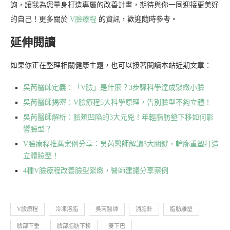
詢，讓我為您量身打造專屬的改善計畫，期待與你一同迎接更美好
的自己！更多關於
V臉療程
的資訊，歡迎隨時參考。
延伸閱讀
如果你正在整理相關健康主題，也可以接著閱讀本站近期文章：
吳芮醫師定義：「V臉」是什麼？3步驟科學達成緊緻小臉
吳芮醫師揭密：V臉療程5大科學原理，告別臉型不夠立體！
吳芮醫師解析：臉頰凹陷的3大元兇！年輕脂肪墊下移如何影
響臉型？
V臉療程推薦案例分享：吳芮醫師解讀3大關鍵，輪廓重塑打造
立體臉型！
4種V臉療程改善臉型緊緻，醫師建議分享案例
V臉療程
冷凍溶脂
吳芮醫師
消脂針
脂肪雕塑
臉部下垂
臉部脂肪下移
雙下巴