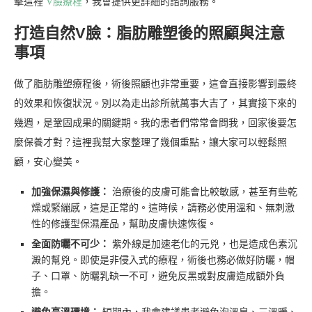
擊這裡
V臉療程
，我會提供更詳細的諮詢服務。
打造自然V臉：脂肪雕塑後的照顧與注意
事項
做了脂肪雕塑療程後，術後照顧也非常重要，這會直接影響到最終
的效果和恢復狀況。別以為走出診所就萬事大吉了，其實接下來的
幾週，是鞏固成果的關鍵期。我的患者們常常會問我，回家後要怎
麼保養才對？這裡我幫大家整理了幾個重點，讓大家可以輕鬆照
顧，安心變美。
加強保濕與修護：
治療後的皮膚可能會比較敏感，甚至有些乾
燥或緊繃感，這是正常的。這時候，請務必使用溫和、無刺激
性的修護型保濕產品，幫助皮膚快速恢復。
全面防曬不可少：
紫外線是加速老化的元兇，也是造成色素沉
澱的幫兇。即使是非侵入式的療程，術後也務必做好防曬，帽
子、口罩、防曬乳缺一不可，避免反黑或對皮膚造成額外負
擔。